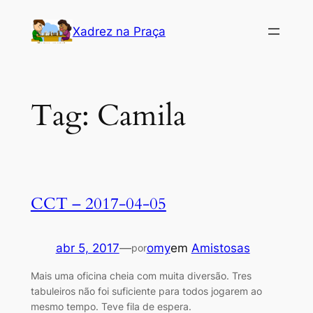
Pular
Xadrez na Praça
para
o
conteúdo
Tag:
Camila
CCT – 2017-04-05
abr 5, 2017
—
omy
em
Amistosas
por
Mais uma oficina cheia com muita diversão. Tres
tabuleiros não foi suficiente para todos jogarem ao
mesmo tempo. Teve fila de espera.