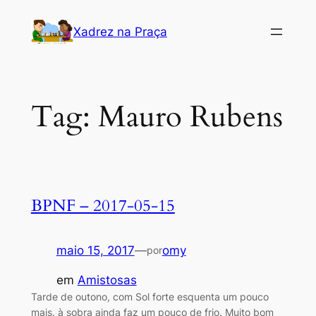
Pular
Xadrez na Praça
para
o
conteúdo
Tag:
Mauro Rubens
BPNF – 2017-05-15
maio 15, 2017
—
omy
por
em
Amistosas
Tarde de outono, com Sol forte esquenta um pouco
mais. à sobra ainda faz um pouco de frio. Muito bom