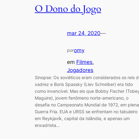
O Dono do Jogo
mar 24, 2020
—
omy
por
em
Filmes
, 
Jogadores
Sinopse: Os soviéticos eram considerados os reis 
xadrez e Boris Spassky (Liev Schreiber) era tido
como invencível. Mas eis que Bobby Fischer (Tobe
Maguire), jovem fenômeno norte-americano, o
desafia no Campeonato Mundial de 1972, em plena
Guerra Fria. EUA e URSS se enfrentam no tabuleiro
em Reykjavík, capital da Islândia, e apenas um
enxadrista…