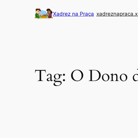
Pular
Xadrez na Praça
xadreznapraca.x
para
o
conteúdo
Tag:
O Dono d