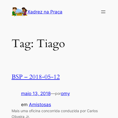
Pular
Xadrez na Praça
para
o
conteúdo
Tag:
Tiago
BSP – 2018-05-12
maio 13, 2018
—
omy
por
em
Amistosas
Mais uma oficina concorrida conduzida por Carlos
Oliveira Jr.