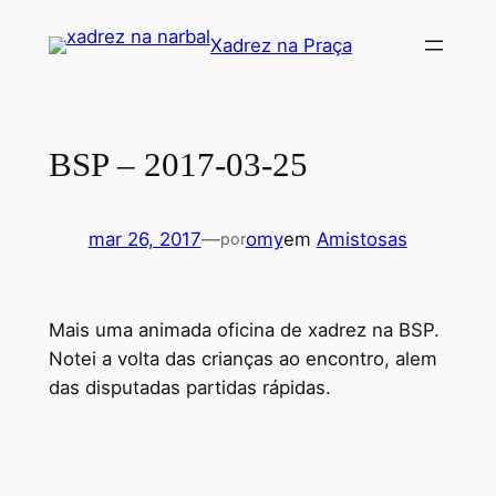
Pular
Xadrez na Praça
para
o
conteúdo
BSP – 2017-03-25
mar 26, 2017
—
omy
em
Amistosas
por
Mais uma animada oficina de xadrez na BSP.
Notei a volta das crianças ao encontro, alem
das disputadas partidas rápidas.