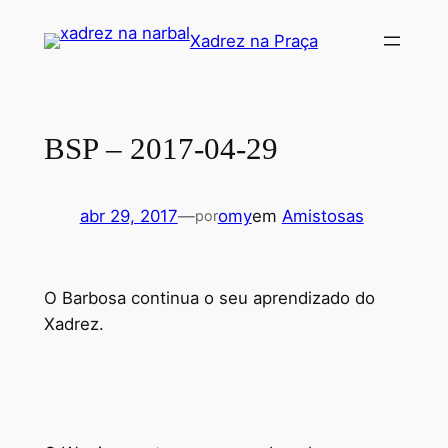
Pular
Xadrez na Praça
para
o
conteúdo
BSP – 2017-04-29
abr 29, 2017
—
omy
em
Amistosas
por
O Barbosa continua o seu aprendizado do
Xadrez.