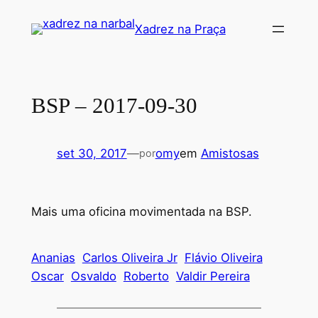
Pular
Xadrez na Praça
para
o
conteúdo
BSP – 2017-09-30
set 30, 2017
—
omy
em
Amistosas
por
Mais uma oficina movimentada na BSP.
Ananias
Carlos Oliveira Jr
Flávio Oliveira
Oscar
Osvaldo
Roberto
Valdir Pereira