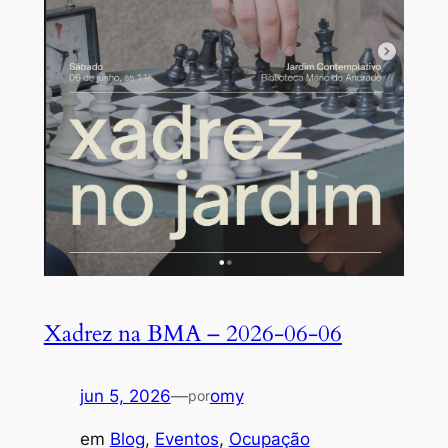
Xadrez na BMA – 2026-06-06
jun 5, 2026
—
omy
por
em
Blog
, 
Eventos
, 
Ocupação