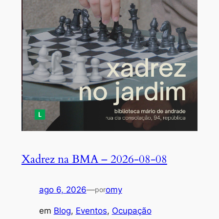
Xadrez na BMA – 2026-08-08
ago 6, 2026
—
omy
por
em
Blog
, 
Eventos
, 
Ocupação