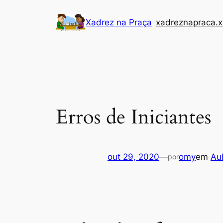
Pular
Xadrez na Praça
xadreznapraca.x
para
o
conteúdo
Erros de Iniciantes
out 29, 2020
—
omy
em
Au
por