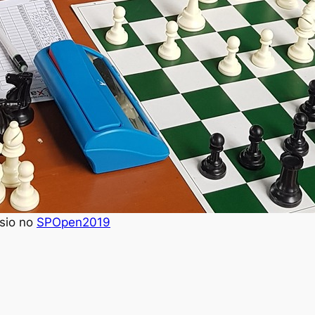
sio no
SPOpen2019