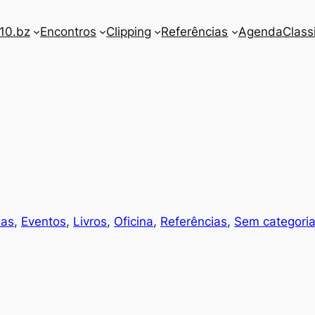
10.bz
Encontros
Clipping
Referências
Agenda
Class
las
, 
Eventos
, 
Livros
, 
Oficina
, 
Referências
, 
Sem categori