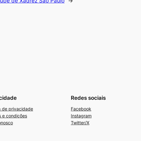
lube de Xadrez São Paulo
→
cidade
Redes sociais
ca de privacidade
Facebook
 e condições
Instagram
onosco
Twitter/X