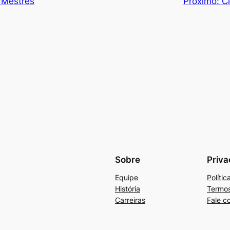
s Mestres
Próximo:
C
Sobre
Priva
Equipe
Políti
História
Termos
Carreiras
Fale c