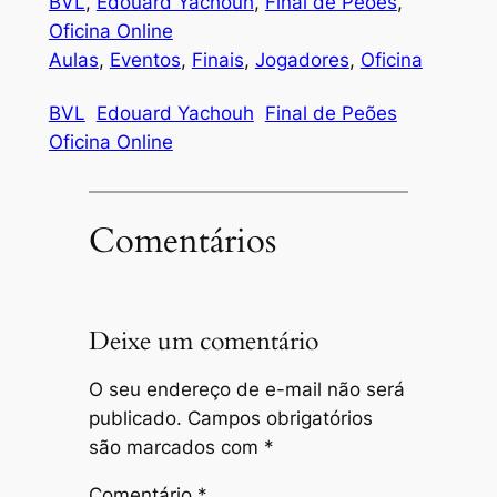
BVL
, 
Edouard Yachouh
, 
Final de Peões
, 
Oficina Online
Aulas
, 
Eventos
, 
Finais
, 
Jogadores
, 
Oficina
BVL
Edouard Yachouh
Final de Peões
Oficina Online
Comentários
Deixe um comentário
O seu endereço de e-mail não será
publicado.
Campos obrigatórios
são marcados com
*
Comentário
*