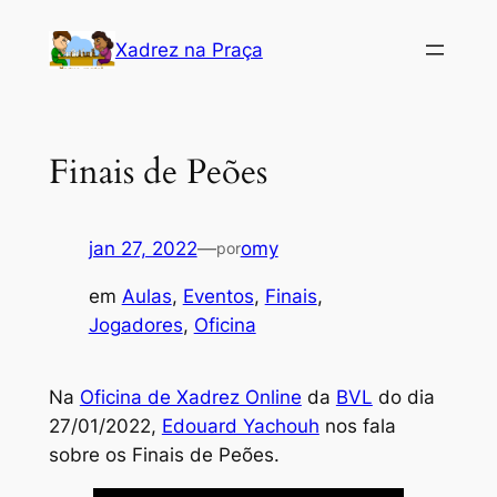
Pular
Xadrez na Praça
para
o
conteúdo
Finais de Peões
jan 27, 2022
—
omy
por
em
Aulas
, 
Eventos
, 
Finais
, 
Jogadores
, 
Oficina
Na
Oficina de Xadrez Online
da
BVL
do dia
27/01/2022,
Edouard Yachouh
nos fala
sobre os Finais de Peões.