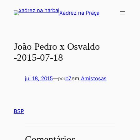
Pular
Xadrez na Praça
para
o
conteúdo
João Pedro x Osvaldo
-2015-07-18
jul 18, 2015
—
b7
em
Amistosas
por
BSP
Comentários