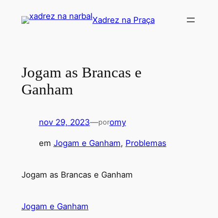
Pular
Xadrez na Praça
para
o
conteúdo
Jogam as Brancas e
Ganham
nov 29, 2023
—
omy
por
em
Jogam e Ganham
, 
Problemas
Jogam as Brancas e Ganham
Jogam e Ganham