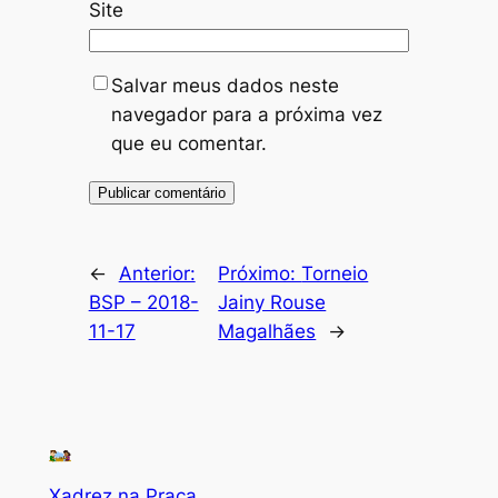
Site
Salvar meus dados neste
navegador para a próxima vez
que eu comentar.
←
Anterior:
Próximo:
Torneio
BSP – 2018-
Jainy Rouse
11-17
Magalhães
→
Xadrez na Praça