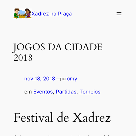
Pular
Xadrez na Praça
para
o
conteúdo
JOGOS DA CIDADE
2018
nov 18, 2018
—
omy
por
em
Eventos
, 
Partidas
, 
Torneios
Festival de Xadrez