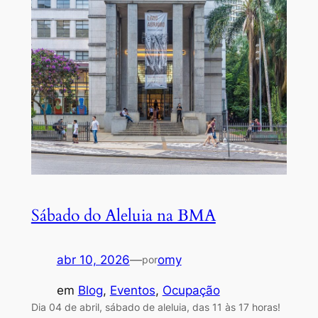
Sábado do Aleluia na BMA
abr 10, 2026
—
omy
por
em
Blog
, 
Eventos
, 
Ocupação
Dia 04 de abril, sábado de aleluia, das 11 às 17 horas!