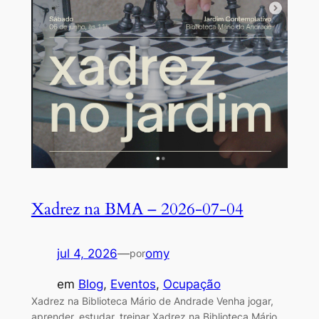
Xadrez na BMA – 2026-07-04
jul 4, 2026
—
omy
por
em
Blog
, 
Eventos
, 
Ocupação
Xadrez na Biblioteca Mário de Andrade Venha jogar,
aprender, estudar, treinar Xadrez na Biblioteca Mário