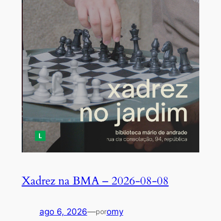
Xadrez na BMA – 2026-08-08
ago 6, 2026
—
omy
por