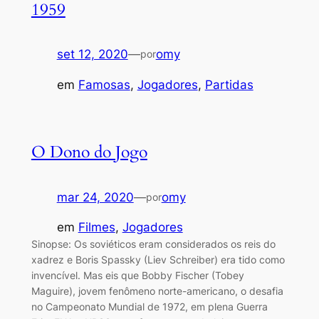
1959
set 12, 2020
—
omy
por
em
Famosas
, 
Jogadores
, 
Partidas
O Dono do Jogo
mar 24, 2020
—
omy
por
em
Filmes
, 
Jogadores
Sinopse: Os soviéticos eram considerados os reis do
xadrez e Boris Spassky (Liev Schreiber) era tido como
invencível. Mas eis que Bobby Fischer (Tobey
Maguire), jovem fenômeno norte-americano, o desafia
no Campeonato Mundial de 1972, em plena Guerra