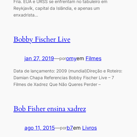
Fria. EUA e URSS se enfrentam no tabuleiro em
Reykjavík, capital da Islândia, e apenas um
enxadrista…
Bobby Fischer Live
jan 27, 2019
—
omy
em
Filmes
por
Data de lançamento: 2009 (mundial)Direção e Roteiro:
Damian Chapa Referencias Bobby Fischer Live – 7
Filmes de Xadrez Que Não Queres Perder –
Bob Fisher ensina xadrez
ago 11, 2015
—
b7
em
Livros
por