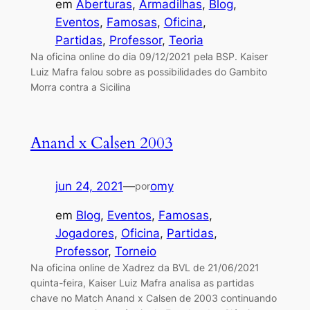
em
Aberturas
, 
Armadilhas
, 
Blog
, 
Eventos
, 
Famosas
, 
Oficina
, 
Partidas
, 
Professor
, 
Teoria
Na oficina online do dia 09/12/2021 pela BSP. Kaiser
Luiz Mafra falou sobre as possibilidades do Gambito
Morra contra a Sicilina
Anand x Calsen 2003
jun 24, 2021
—
omy
por
em
Blog
, 
Eventos
, 
Famosas
, 
Jogadores
, 
Oficina
, 
Partidas
, 
Professor
, 
Torneio
Na oficina online de Xadrez da BVL de 21/06/2021
quinta-feira, Kaiser Luiz Mafra analisa as partidas
chave no Match Anand x Calsen de 2003 continuando