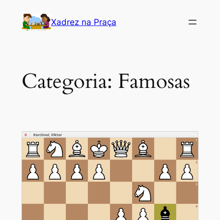
Pular
Xadrez na Praça
para
o
conteúdo
Categoria:
Famosas