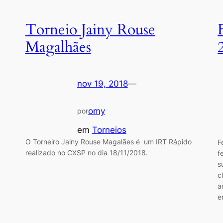
Torneio Jainy Rouse
Magalhães
nov 19, 2018
—
omy
por
em
Torneios
O Torneiro Jainy Rouse Magalães é um IRT Rápido
F
realizado no CXSP no dia 18/11/2018.
f
s
c
a
e