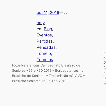
out 11, 2019
—
por
omy
em
Blog
, 
Eventos
, 
Partidas
, 
Pensadas
, 
P
Torneio
, 
X
Torneios
G
Fotos Referências Campeonato Brasileiro de
C
Seniores +65 e +50 2019 – Borbagatenses no
b
Brasileiro de Seniores – Transmissão AO VIVO –
u
Brasileiro Seniores +50 e +65 2019 –
v