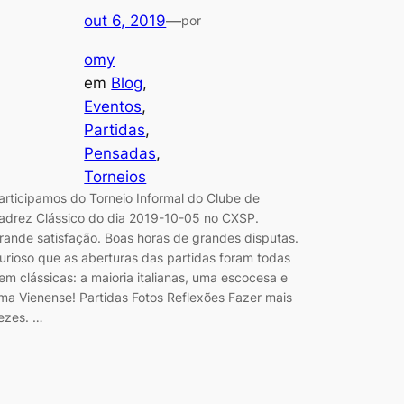
out 6, 2019
—
por
omy
em
Blog
, 
Eventos
, 
Partidas
, 
Pensadas
, 
Torneios
articipamos do Torneio Informal do Clube de
adrez Clássico do dia 2019-10-05 no CXSP.
rande satisfação. Boas horas de grandes disputas.
urioso que as aberturas das partidas foram todas
em clássicas: a maioria italianas, uma escocesa e
ma Vienense! Partidas Fotos Reflexões Fazer mais
ezes. …