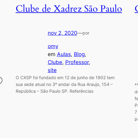
Clube de Xadrez São Paulo
nov 2, 2020
—
por
omy
em
Aulas
, 
Blog
, 
Clube
, 
Professor
, 
site
O CXSP foi fundado em 12 de junho de 1902 tem
sua sede atual no 3º andar da Rua Araujo, 154 –
*
República – São Paulo SP. Referências
d
f
P
7
p