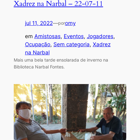
Xadrez na Narbal – 22-07-11
jul 11, 2022
—
omy
por
em
Amistosas
, 
Eventos
, 
Jogadores
, 
Ocupação
, 
Sem categoria
, 
Xadrez
na Narbal
Mais uma bela tarde ensolarada de inverno na
Biblioteca Narbal Fontes.