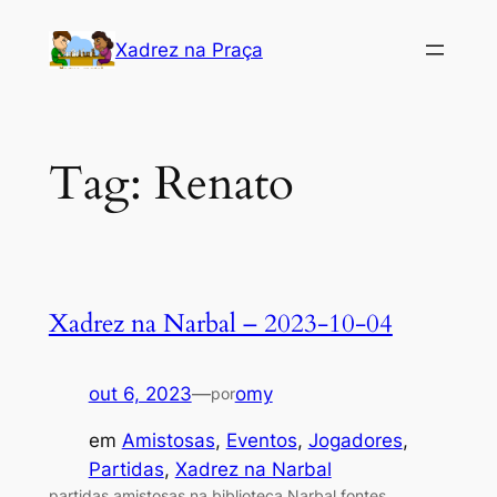
Pular
Xadrez na Praça
para
o
conteúdo
Tag:
Renato
Xadrez na Narbal – 2023-10-04
out 6, 2023
—
omy
por
em
Amistosas
, 
Eventos
, 
Jogadores
, 
Partidas
, 
Xadrez na Narbal
partidas amistosas na biblioteca Narbal fontes