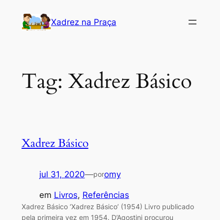
Pular
Xadrez na Praça
para
o
conteúdo
Tag:
Xadrez Básico
Xadrez Básico
jul 31, 2020
—
omy
por
em
Livros
, 
Referências
Xadrez Básico ‘Xadrez Básico’ (1954) Livro publicado
pela primeira vez em 1954. D’Agostini procurou