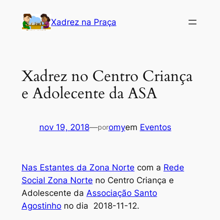
Pular
Xadrez na Praça
para
o
conteúdo
Xadrez no Centro Criança
e Adolecente da ASA
nov 19, 2018
—
omy
em
Eventos
por
Nas Estantes da Zona Norte
com a
Rede
Social Zona Norte
no Centro Criança e
Adolescente da
Associação Santo
Agostinho
no dia 2018-11-12.