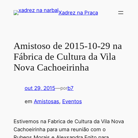
Pular
Xadrez na Praça
para
o
conteúdo
Amistoso de 2015-10-29 na
Fábrica de Cultura da Vila
Nova Cachoeirinha
out 29, 2015
—
b7
por
em
Amistosas
, 
Eventos
Estivemos na Fabrica de Cultura da Vila Nova
Cachoeirinha para uma reunião com o
Rubens Morais e Alexsandra Egito para