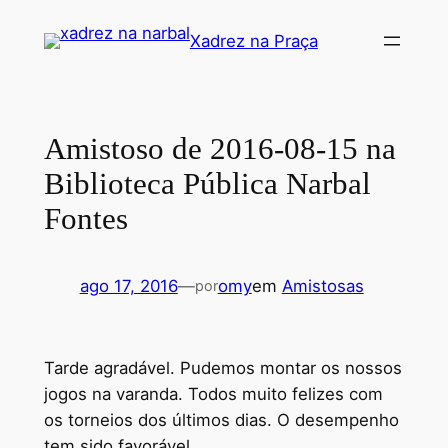
Pular
Xadrez na Praça
para
o
conteúdo
Amistoso de 2016-08-15 na
Biblioteca Pública Narbal
Fontes
ago 17, 2016
—
omy
em
Amistosas
por
Tarde agradável. Pudemos montar os nossos
jogos na varanda. Todos muito felizes com
os torneios dos últimos dias. O desempenho
tem sido favorável.