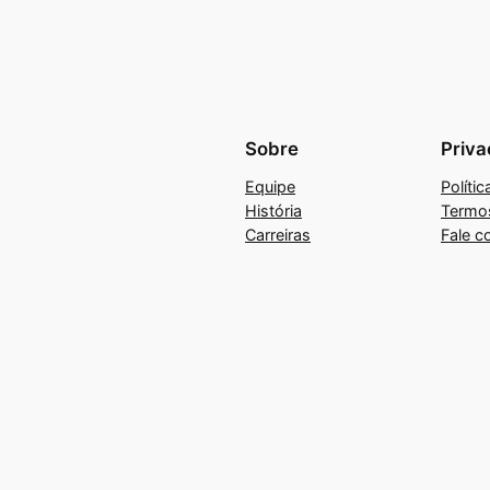
Sobre
Priva
Equipe
Políti
História
Termo
Carreiras
Fale c