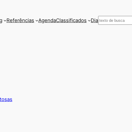
Pesquisar
g
Referências
Agenda
Classificados
Dia
tosas