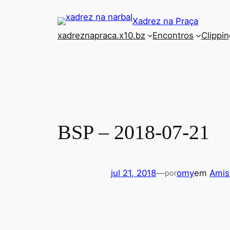
Pular
Xadrez na Praça
para
xadreznapraca.x10.bz
Encontros
Clippin
o
conteúdo
BSP – 2018-07-21
jul 21, 2018
—
omy
em
Amis
por