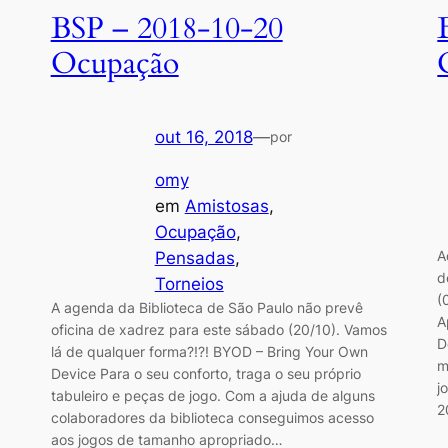
BSP – 2018-10-20
Ocupação
out 16, 2018
—
por
omy
em
Amistosas
, 
Ocupação
, 
A
Pensadas
, 
d
Torneios
(
A agenda da Biblioteca de São Paulo não prevê
A
oficina de xadrez para este sábado (20/10). Vamos
D
lá de qualquer forma?!?! BYOD – Bring Your Own
m
Device Para o seu conforto, traga o seu próprio
j
tabuleiro e peças de jogo. Com a ajuda de alguns
2
colaboradores da biblioteca conseguimos acesso
aos jogos de tamanho apropriado…