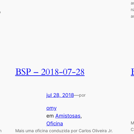
a
n
o
a
BSP – 2018-07-28
jul 28, 2018
—
por
omy
em
Amistosas
, 
M
Oficina
C
m
Mais uma oficina conduzida por Carlos Oliveira Jr.