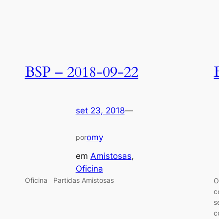
BSP – 2018-09-22
set 23, 2018
—
omy
por
em
Amistosas
, 
Oficina
Oficina Partidas Amistosas
O
c
s
c