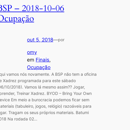
BSP – 2018-10-06
Ocupação
out 5, 2018
—
por
omy
em
Finais
, 
Ocupação
qui vamos nós novamente. A BSP não tem a oficina
e Xadrez programada para este sábado
06/10/2018). Vamos lá mesmo assim?? Jogar,
prender, Treinar Xadrez. BYOD – Bring Your Own
evice Em meio a burocracia podemos ficar sem
ateriais (tabuleiro, jogos, relógio) razoáveis para
ogar. Tragam os seus próprios materiais. Batumi
018 Na rodada 02…