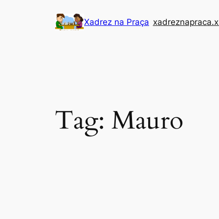
Pular
Xadrez na Praça
xadreznapraca.x
para
o
conteúdo
Tag:
Mauro