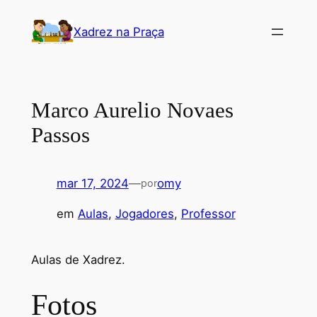
Pular
Xadrez na Praça
para
o
conteúdo
Marco Aurelio Novaes
Passos
mar 17, 2024
—
omy
por
em
Aulas
, 
Jogadores
, 
Professor
Aulas de Xadrez.
Fotos