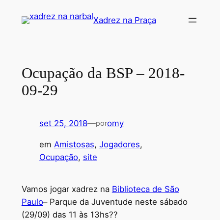
Pular
Xadrez na Praça
para
o
conteúdo
Ocupação da BSP – 2018-
09-29
set 25, 2018
—
omy
por
em
Amistosas
, 
Jogadores
, 
Ocupação
, 
site
Vamos jogar xadrez na
Biblioteca de São
Paulo
– Parque da Juventude neste sábado
(29/09) das 11 às 13hs??